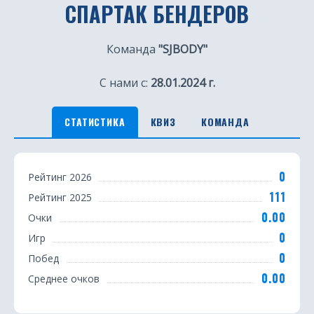
СПАРТАК БЕНДЕРОВ
Команда
"SJBODY"
С нами с:
28.01.2024 г.
СТАТИСТИКА
КВИЗ
КОМАНДА
С
0
Рейтинг 2026
т
111
Рейтинг 2025
а
0.00
Очки
т
0
Игр
0
Побед
и
0.00
Среднее очков
с