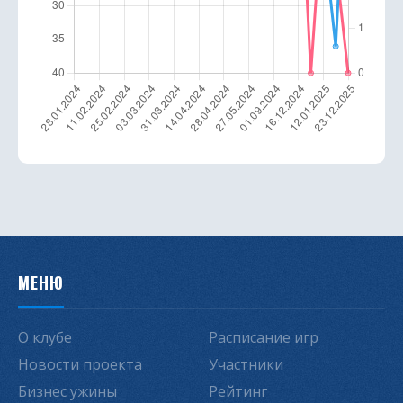
МЕНЮ
О клубе
Расписание игр
Новости проекта
Участники
Бизнес ужины
Рейтинг