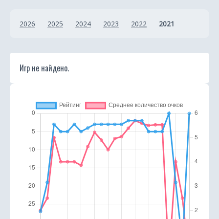
т
и
2026
2025
2024
2023
2022
2021
к
а
Игр не найдено.