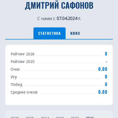
ДМИТРИЙ САФОНОВ
С нами с:
07.04.2024 г.
СТАТИСТИКА
КВИЗ
С
0
Рейтинг 2026
т
-
Рейтинг 2025
а
0.00
Очки
т
0
Игр
0
Побед
и
0.00
Среднее очков
с
т
и