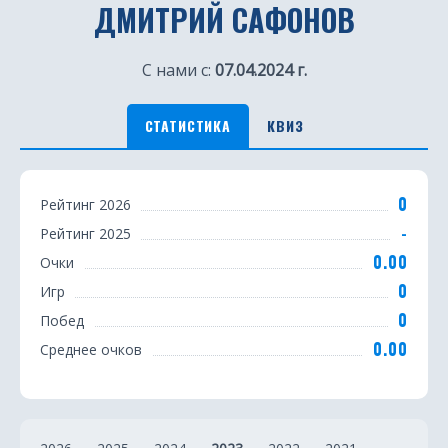
ДМИТРИЙ САФОНОВ
С нами с:
07.04.2024 г.
СТАТИСТИКА
КВИЗ
С
0
Рейтинг 2026
т
-
Рейтинг 2025
а
0.00
Очки
т
0
Игр
0
Побед
и
0.00
Среднее очков
с
т
и